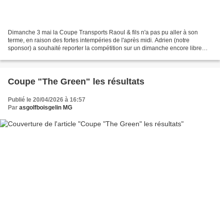
Dimanche 3 mai la Coupe Transports Raoul & fils n'a pas pu aller à son
terme, en raison des fortes intempéries de l'après midi. Adrien (notre
sponsor) a souhaité reporter la compétition sur un dimanche encore libre
dans le calendrier. Elle se déroulera...
Coupe "The Green" les résultats
Publié le 20/04/2026 à 16:57
Par
asgolfboisgelin MG