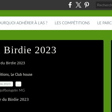
URQUOI ADHÉRER À L'AS ?
LES COMPÉTITIONS
LE PAR
 Birdie 2023
du Birdie 2023
,
itions
Le Club house
04.2023
…
golfboisgelin MG