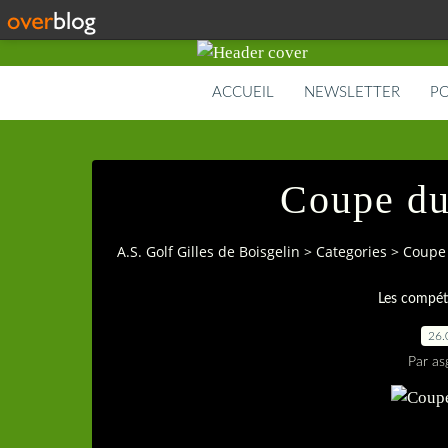
ACCUEIL
NEWSLETTER
PO
Coupe du
A.S. Golf Gilles de Boisgelin
>
Categories
>
Coupe 
Les compét
26.
Par as