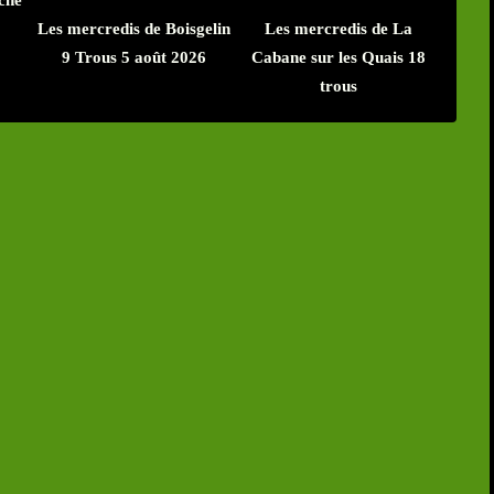
Les mercredis de Boisgelin
Les mercredis de La
9 Trous 5 août 2026
Cabane sur les Quais 18
trous