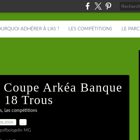
URQUOI ADHÉRER À L'AS ?
LES COMPÉTITIONS
LE PAR
t Coupe Arkéa Banque
e 18 Trous
,
s
Les compétitions
06.2026
…
golfboisgelin MG