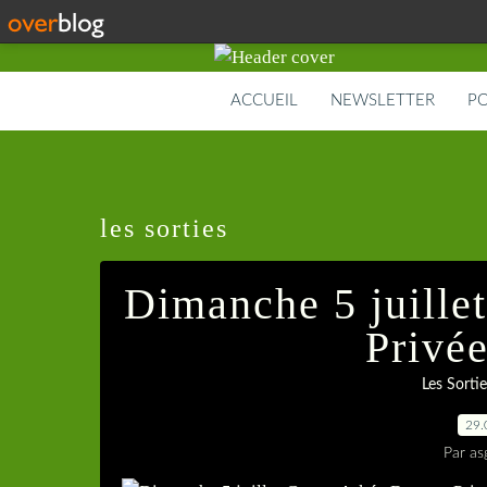
ACCUEIL
NEWSLETTER
PO
les sorties
Dimanche 5 juille
Privé
Les Sortie
29.
Par as