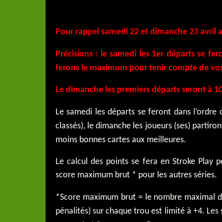
Pour rappel samedi 22 et dimanche 23 avril a
Précisions : le samedi les 1er départs se fe
ferons le maximum pour tenir compte de vos
Le dimanche les premiers départs seront à 10h.
Le samedi les départs se feront dans l’ordre 
classés), le dimanche les joueurs (ses) partiron
moins bonnes cartes aux meilleures.
Le calcul des points se fera en Stroke Play
score maximum brut * pour les autres séries.
*Score maximum brut = le nombre maximal de 
pénalités) sur chaque trou est limité à +4. Le