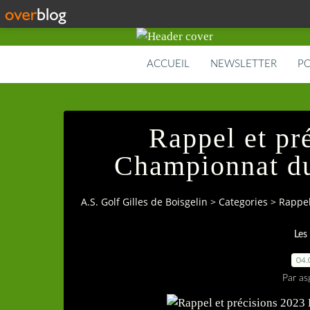
ACCUEIL
NEWSLETTER
PO
Rappel et pr
Championnat du
A.S. Golf Gilles de Boisgelin
>
Categories
>
Rappel
Les
04.
Par as