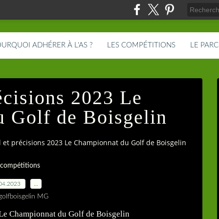
URQUOI ADHÉRER À L'AS ?
LES COMPÉTITIONS
LE PAR
écisions 2023 Le
 Golf de Boisgelin
 et précisions 2023 Le Championnat du Golf de Boisgelin
 compétitions
04.2023
…
golfboisgelin MG