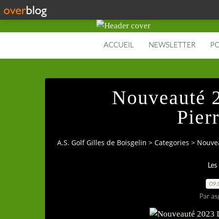
ACCUEIL
NEWSLETTER
PO
Nouveauté 2
Pier
A.S. Golf Gilles de Boisgelin
>
Categories
>
Nouvea
Les
09.
Par as