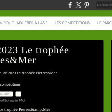
URQUOI ADHÉRER À L'AS ?
LES COMPÉTITIONS
LE PAR
023 Le trophée
res&Mer
uté 2023 Le trophée Pierres&Mer
 compétitions
04.2023
…
golfboisgelin MG