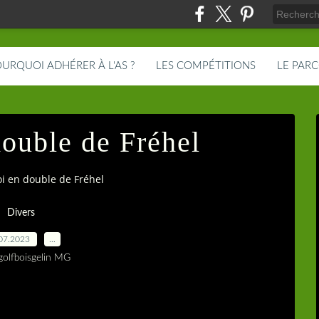
URQUOI ADHÉRER À L'AS ?
LES COMPÉTITIONS
LE PAR
double de Fréhel
i en double de Fréhel
Divers
07.2023
…
golfboisgelin MG