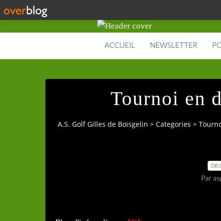
ACCUEIL
NEWSLETTER
PO
Tournoi en 
A.S. Golf Gilles de Boisgelin
>
Categories
>
Tourno
08.
Par as