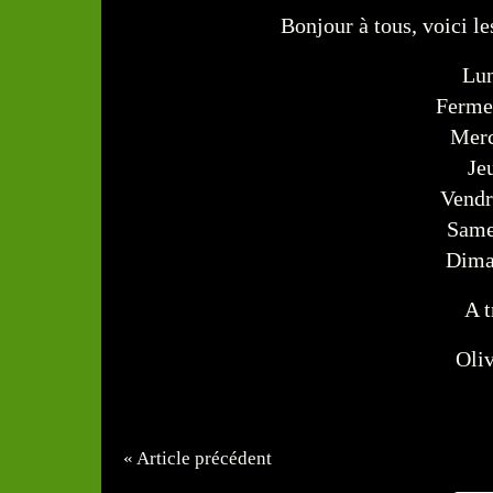
Bonjour à tous, voici l
Lun
Ferme
Merc
Je
Vendr
Same
Dima
A t
Oliv
« Article précédent