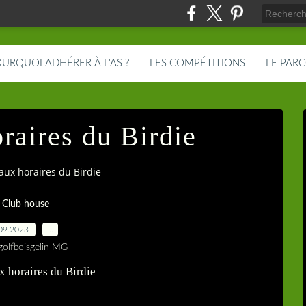
URQUOI ADHÉRER À L'AS ?
LES COMPÉTITIONS
LE PAR
raires du Birdie
ux horaires du Birdie
 Club house
09.2023
…
golfboisgelin MG