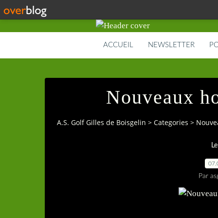
ACCUEIL
NEWSLETTER
PO
Nouveaux ho
A.S. Golf Gilles de Boisgelin
>
Categories
>
Nouvea
Le
07.
Par as