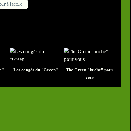
ur à l'accueil
n"
Les congés du "Green"
The Green "buche" pour
vous