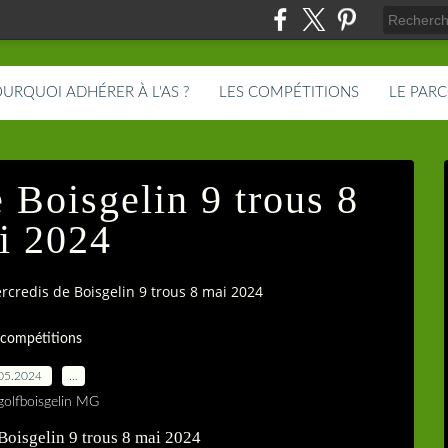
URQUOI ADHÉRER À L'AS ?
LES COMPÉTITIONS
LE PAR
 Boisgelin 9 trous 8
i 2024
rcredis de Boisgelin 9 trous 8 mai 2024
 compétitions
05.2024
…
golfboisgelin MG