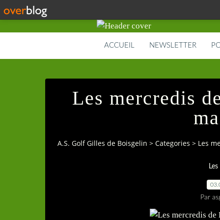
ACCUEIL
NEWSLETTER
PO
Les mercredis de
ma
A.S. Golf Gilles de Boisgelin
>
Categories
>
Les me
Les
03.
Par as