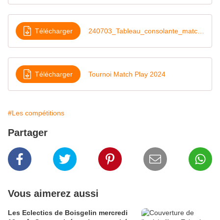
Télécharger
240703_Tableau_consolante_matchplay_2024
Télécharger
Tournoi Match Play 2024
#Les compétitions
Partager
Vous aimerez aussi
Les Eclectics de Boisgelin mercredi