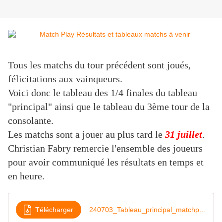
Tous les matchs du tour précédent sont joués,
félicitations aux vainqueurs.
Voici donc le tableau des 1/4 finales du tableau
"principal" ainsi que le tableau du 3ème tour de la
consolante.
Les matchs sont a jouer au plus tard le
31 juillet
.
Christian Fabry remercie l'ensemble des joueurs
pour avoir communiqué les résultats en temps et
en heure.
Télécharger
240703_Tableau_principal_matchplay_2024