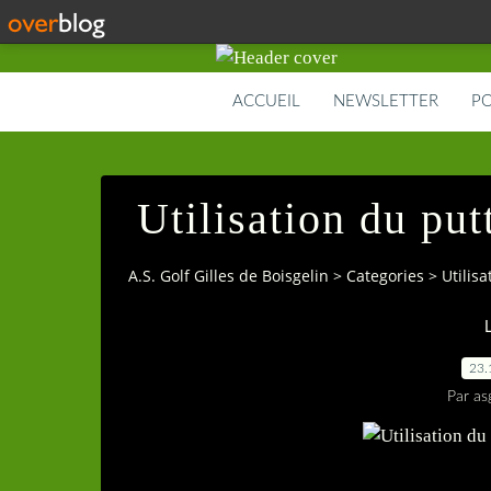
ACCUEIL
NEWSLETTER
PO
Utilisation du put
A.S. Golf Gilles de Boisgelin
>
Categories
>
Utilisa
L
23.
Par as