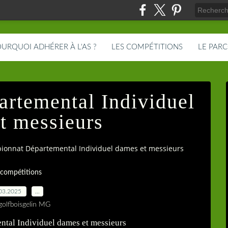
URQUOI ADHÉRER À L'AS ?
LES COMPÉTITIONS
LE PAR
rtemental Individuel
t messieurs
onnat Départemental Individuel dames et messieurs
 compétitions
03.2025
…
golfboisgelin MG