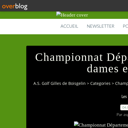
ACCUEIL
NEWSLETTER
PO
Championnat Dépa
dames e
A.S. Golf Gilles de Boisgelin
>
Categories
>
Champi
Les
04.
Par as