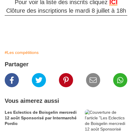
ICI
Pour voir la liste des inscrits cliquez
Clôture des inscriptions le mardi 8 juillet à 18h
#Les compétitions
Partager
Vous aimerez aussi
Les Eclectics de Boisgelin mercredi
12 août Sponsorisé par Intermarché
Pordic