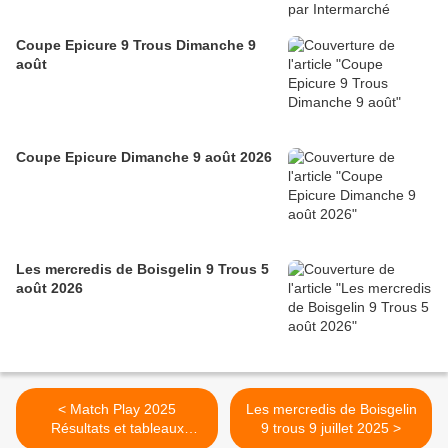
Coupe Epicure 9 Trous Dimanche 9
août
Coupe Epicure Dimanche 9 août 2026
Les mercredis de Boisgelin 9 Trous 5
août 2026
< Match Play 2025
Les mercredis de Boisgelin
Résultats et tableaux
9 trous 9 juillet 2025 >
matchs à venir