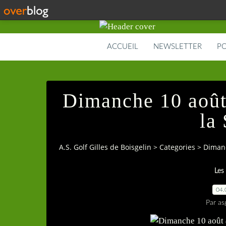
ACCUEIL
NEWSLETTER
PO
Dimanche 10 août 
la
A.S. Golf Gilles de Boisgelin
>
Categories
>
Dimanc
Les
04.
Par as