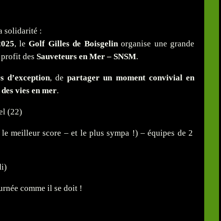
 solidarité :
2025
, le
Golf Gilles de Boisgelin
organise une grande
 profit des
Sauveteurs en Mer – SNSM
.
s d’exception
, de
partager un moment convivial en
 des vies en mer
.
el (22)
 le meilleur score – et le plus sympa !) – équipes de 2
i)
ournée comme il se doit !