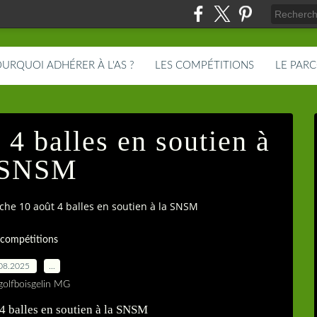
URQUOI ADHÉRER À L'AS ?
LES COMPÉTITIONS
LE PAR
4 balles en soutien à
 SNSM
he 10 août 4 balles en soutien à la SNSM
 compétitions
08.2025
…
golfboisgelin MG