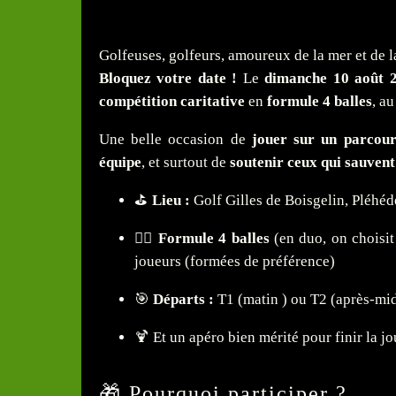
Golfeuses, golfeurs, amoureux de la mer et de la
Bloquez votre date !
Le
dimanche 10 août 
compétition caritative
en
formule 4 balles
, au
Une belle occasion de
jouer sur un parcour
équipe
, et surtout de
soutenir ceux qui sauvent
⛳
Lieu :
Golf Gilles de Boisgelin, Pléhéd
👯‍♂️
Formule 4 balles
(en duo, on choisit
joueurs (formées de préférence)
🎯
Départs :
T1 (matin ) ou T2 (après-mid
🍹 Et un apéro bien mérité pour finir la j
🎁 Pourquoi participer ?