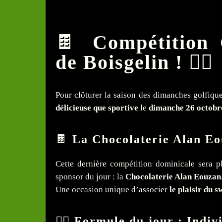
🍫
Compétition
de Boisgelin !
🏌️‍♀️
Pour clôturer la saison des dimanches golfique
délicieuse que sportive
le
dimanche 26 octobr
🍫
La Chocolaterie Alan E
Cette dernière compétition dominicale sera p
sponsor du jour : la
Chocolaterie Alan Eouzan
Une occasion unique d’associer
le plaisir du s
🏌️‍♂️
Formule du jour : Indiv