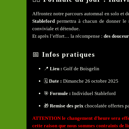
Affrontez notre parcours automnal en solo et d
Stableford
permettra à chacun de donner le m
conviviale et détendue.
Et après l’effort… la récompense :
des douceur
📅
Infos pratiques
📍
Lieu :
Golf de Boisgelin
🗓️
Date :
Dimanche 26 octobre 2025
🎯
Formule :
Individuel Stableford
🎁
Remise des prix
chocolatée offertes p
ATTENTION le changement d'heure sera effecti
cette raison que nous sommes contraints de lim