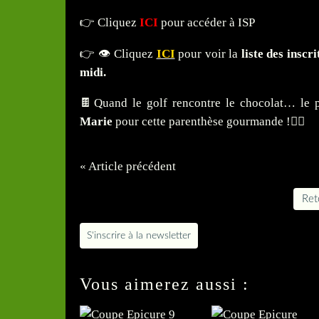
👉
Cliquez
ICI
pour accéder à ISP
👉 👁️ Cliquez
ICI
pour voir la
liste des inscr
midi.
🍫Quand le golf rencontre le chocolat… le p
Marie
pour cette parenthèse gourmande !🏌️‍♀️
« Article précédent
Reto
S'inscrire à la newsletter
Vous aimerez aussi :