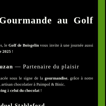
 Gourmande au Golf
s, le
Golf de Boisgelin
vous invite à une journée aussi
e 2025
!
ouzan
— Partenaire du plaisir
lacée sous le signe de la
gourmandise
, grâce à notre
, artisan chocolatier à Paimpol & Binic.
wing
à
celui du chocolat
!
iduel Stableford