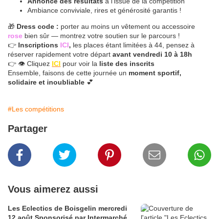
Annonce des résultats
à l’issue de la compétition
Ambiance conviviale, rires et générosité garantis !
🎁
Dress code :
porter au moins un vêtement ou accessoire
rose
bien sûr — montrez votre soutien sur le parcours !
👉
Inscriptions
ICI
,
les places étant limitées à 44, pensez à
réserver rapidement votre départ
avant vendredi 10 à 18h
👉 👁️ Cliquez
ICI
pour voir la
liste des inscrits
Ensemble, faisons de cette journée un
moment sportif,
solidaire et inoubliable
💕
#Les compétitions
Partager
Vous aimerez aussi
Les Eclectics de Boisgelin mercredi
12 août Sponsorisé par Intermarché