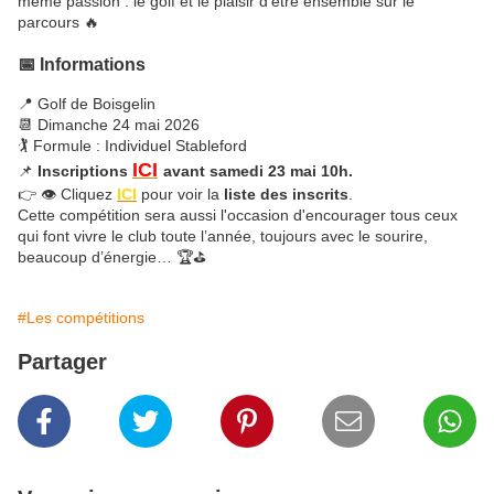
même passion : le golf et le plaisir d’être ensemble sur le
parcours 🔥
📅 Informations
📍
Golf de Boisgelin
📆 Dimanche 24 mai 2026
🏌️ Formule : Individuel Stableford
ICI
📌
Inscriptions
avant samedi 23 mai 10h.
👉 👁️ Cliquez
ICI
pour voir la
liste des inscrits
.
Cette compétition sera aussi l'occasion d'encourager tous ceux
qui font vivre le club toute l’année, toujours avec le sourire,
beaucoup d’énergie…
🏆⛳
#Les compétitions
Partager