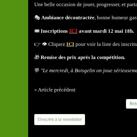
Une belle occasion de jouer, progresser, et par
🎭
Ambiance décontractée
, bonne humeur gara
ICI
🎟️
Inscriptions
avant mardi 12 mai 18h.
👉 👁️ Cliquez
ICI
pour voir la
liste des inscrits
🎁
Remise des prix après la compétition.
💬
"Le mercredi, à Boisgelin on joue sérieusem
« Article précédent
Reto
S'inscrire à la newsletter