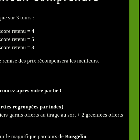
ue sur 3 tours :
 score retenu =
4
 score retenu =
5
 score retenu =
3
e remise des prix récompensera les meilleurs.
courez après votre partie !
arties regroupées par index)
iers garnis offerts au tirage au sort + 2 greenfees offerts
ur le magnifique parcours de
Boisgelin
.