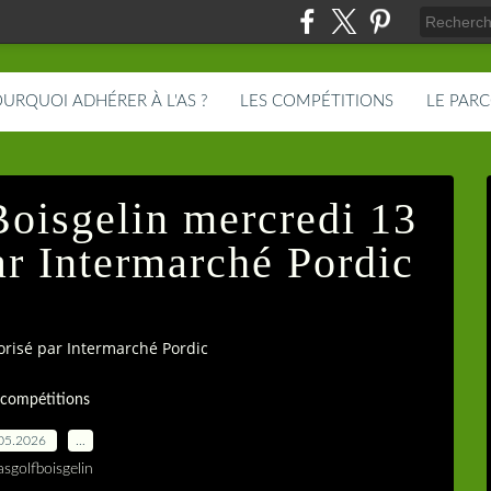
URQUOI ADHÉRER À L'AS ?
LES COMPÉTITIONS
LE PAR
Boisgelin mercredi 13
ar Intermarché Pordic
orisé par Intermarché Pordic
 compétitions
05.2026
…
asgolfboisgelin