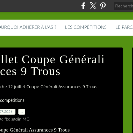
URQUOI ADHÉRER À L'AS ?
LES COMPÉTITIONS
LE PAR
llet Coupe Générali
ces 9 Trous
he 12 juillet Coupe Générali Assurances 9 Trous
 compétitions
07.2026
…
golfboisgelin MG