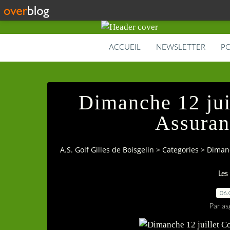
ACCUEIL
NEWSLETTER
PO
Dimanche 12 jui
Assuran
A.S. Golf Gilles de Boisgelin
>
Categories
>
Dimanc
Les
06.
Par as