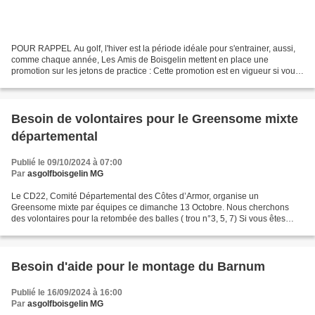
POUR RAPPEL Au golf, l'hiver est la période idéale pour s'entrainer, aussi,
comme chaque année, Les Amis de Boisgelin mettent en place une
promotion sur les jetons de practice : Cette promotion est en vigueur si vous
disposez de la carte magnétique de...
Besoin de volontaires pour le Greensome mixte
départemental
Publié le 09/10/2024 à 07:00
Par
asgolfboisgelin MG
Le CD22, Comité Départemental des Côtes d’Armor, organise un
Greensome mixte par équipes ce dimanche 13 Octobre. Nous cherchons
des volontaires pour la retombée des balles ( trou n°3, 5, 7) Si vous êtes
disponibles contactez Alain au numéro: 06.10.77...
Besoin d'aide pour le montage du Barnum
Publié le 16/09/2024 à 16:00
Par
asgolfboisgelin MG