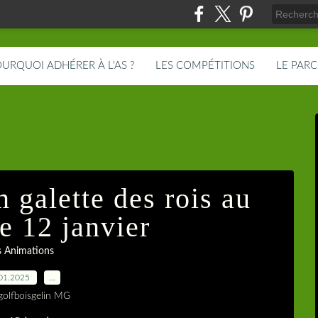
URQUOI ADHÉRER À L'AS ?
LES COMPÉTITIONS
LE PAR
 galette des rois au
e 12 janvier
s Animations
01.2025
…
golfboisgelin MG