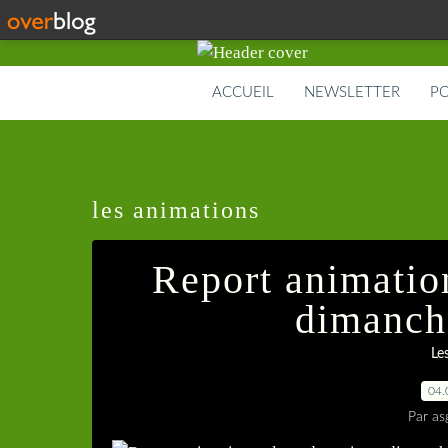
ACCUEIL
NEWSLETTER
PO
les animations
Report animation
dimanch
Le
04.
Par as