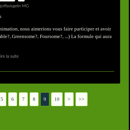
golfboisgelin MG
imation, nous aimerions vous faire participer et avoir
mble?, Greensome?, Foursome?, ...) La formule qui aura
ire la suite
5
6
7
8
9
10
>
>>