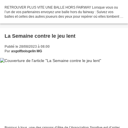
RETROUVER PLUS VITE UNE BALLE HORS FAIRWAY Lorsque vous ou
l’un de vos partenaires envoyez une balle hors du fairway : Suivez vos
balles et celles des autres joueurs des yeux pour repérer où elles tombent et
éviter de les chercher ET prenez un point de...
La Semaine contre le jeu lent
Publié le 28/08/2023 à 08:00
Par
asgolfboisgelin MG
Bonjour à tous, une des raisons d’être de l’Association Sportive est d’aider