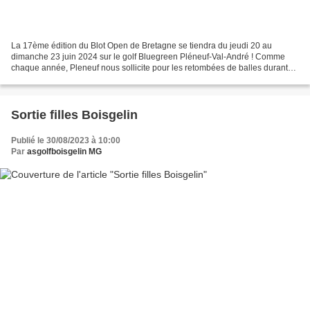
La 17ème édition du Blot Open de Bretagne se tiendra du jeudi 20 au
dimanche 23 juin 2024 sur le golf Bluegreen Pléneuf-Val-André ! Comme
chaque année, Pleneuf nous sollicite pour les retombées de balles durant
cet Open. Nous avons souvent plus de demandes...
Sortie filles Boisgelin
Publié le 30/08/2023 à 10:00
Par
asgolfboisgelin MG