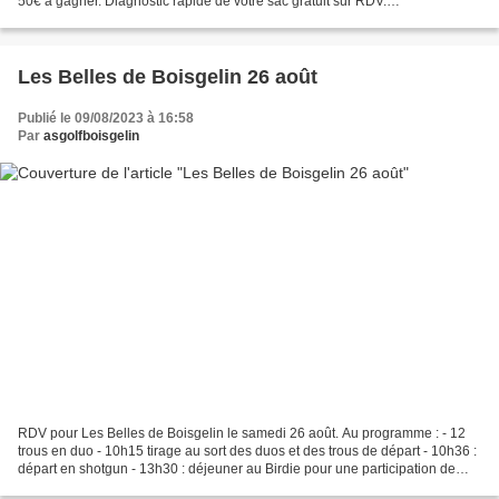
50€ à gagner. Diagnostic rapide de votre sac gratuit sur RDV.
PRESENTATION DES NOUVEAUTES : SRIXON - CLEVELAND - COBRA...
Les Belles de Boisgelin 26 août
Publié le 09/08/2023 à 16:58
Par
asgolfboisgelin
RDV pour Les Belles de Boisgelin le samedi 26 août. Au programme : - 12
trous en duo - 10h15 tirage au sort des duos et des trous de départ - 10h36 :
départ en shotgun - 13h30 : déjeuner au Birdie pour une participation de
20€ (plat – dessert – une boisson)...