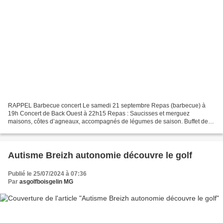
RAPPEL Barbecue concert Le samedi 21 septembre Repas (barbecue) à
19h Concert de Back Ouest à 22h15 Repas : Saucisses et merguez
maisons, côtes d’agneaux, accompagnés de légumes de saison. Buffet de
desserts variés : tartes aux pommes, gâteaux au chocolat...
Autisme Breizh autonomie découvre le golf
Publié le 25/07/2024 à 07:36
Par
asgolfboisgelin MG