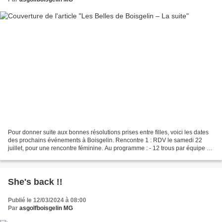
Pour donner suite aux bonnes résolutions prises entre filles, voici les dates
des prochains événements à Boisgelin. Rencontre 1 : RDV le samedi 22
juillet, pour une rencontre féminine. Au programme : - 12 trous par équipe -
10h15 : tirage au sort des...
She's back !!
Publié le 12/03/2024 à 08:00
Par
asgolfboisgelin MG