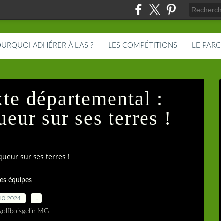
URQUOI ADHÉRER À L'AS ?
LES COMPÉTITIONS
LE PAR
e départemental :
eur sur ses terres !
ueur sur ses terres !
Les équipes
10.2024
…
golfboisgelin MG