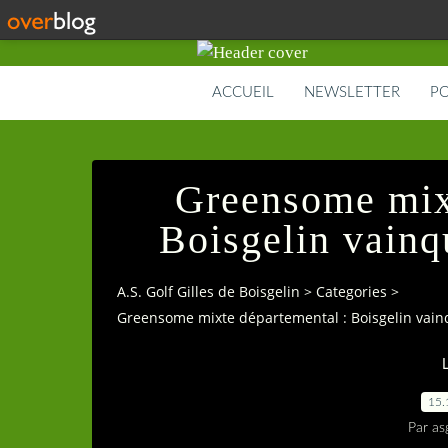
ACCUEIL
NEWSLETTER
PO
Greensome mixt
Boisgelin vainqu
A.S. Golf Gilles de Boisgelin
>
Categories
>
Greensome mixte départemental : Boisgelin vainq
15.
Par as