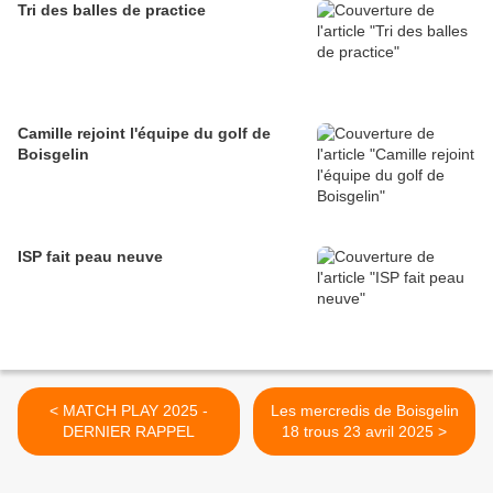
Tri des balles de practice
Camille rejoint l'équipe du golf de
Boisgelin
ISP fait peau neuve
< MATCH PLAY 2025 -
Les mercredis de Boisgelin
DERNIER RAPPEL
18 trous 23 avril 2025 >