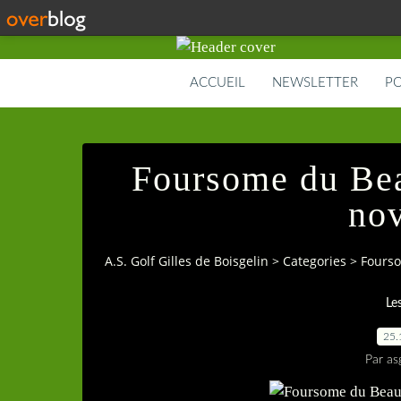
ACCUEIL
NEWSLETTER
PO
Foursome du Bea
no
A.S. Golf Gilles de Boisgelin
>
Categories
>
Fours
Le
25.
Par as