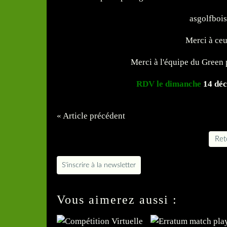
asgolfboi
Merci à ceux
Merci à l'équipe du Green p
RDV le dimanche
14 dé
« Article précédent
Reto
S'inscrire à la newsletter
Vous aimerez aussi :