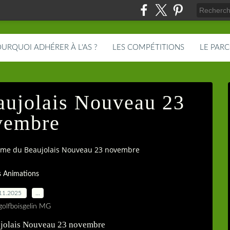
URQUOI ADHÉRER À L'AS ?
LES COMPÉTITIONS
LE PAR
ujolais Nouveau 23
vembre
ome du Beaujolais Nouveau 23 novembre
s Animations
11.2025
…
golfboisgelin MG