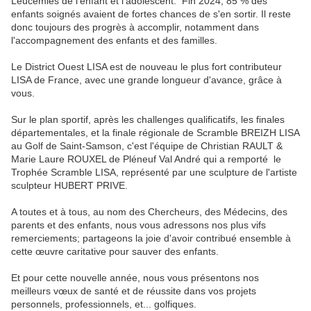
Leucémies de l'enfant et l'adolescent. Fin 2024, 85 % des
enfants soignés avaient de fortes chances de s'en sortir. Il reste
donc toujours des progrès à accomplir, notamment dans
l'accompagnement des enfants et des familles.
Le District Ouest LISA est de nouveau le plus fort contributeur
LISA de France, avec une grande longueur d'avance, grâce à
vous.
Sur le plan sportif, après les challenges qualificatifs, les finales
départementales, et la finale régionale de Scramble BREIZH LISA
au Golf de Saint-Samson, c'est l'équipe de Christian RAULT &
Marie Laure ROUXEL de Pléneuf Val André qui a remporté le
Trophée Scramble LISA, représenté par une sculpture de l'artiste
sculpteur HUBERT PRIVE.
A toutes et à tous, au nom des Chercheurs, des Médecins, des
parents et des enfants, nous vous adressons nos plus vifs
remerciements; partageons la joie d'avoir contribué ensemble à
cette œuvre caritative pour sauver des enfants.
Et pour cette nouvelle année, nous vous présentons nos
meilleurs vœux de santé et de réussite dans vos projets
personnels, professionnels, et... golfiques.