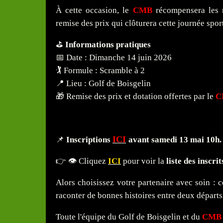
À cette occasion, le
CMB
récompensera les m
remise des prix qui clôturera cette journée spor
⛳
Informations pratiques
📅 Date : Dimanche 14 juin 2026
🏌️ Formule : Scramble à 2
📍 Lieu : Golf de Boisgelin
🎁 Remise des prix et dotation offertes par le
C
ICI
📌
Inscriptions
avant samedi 13 mai 10h.
👉 👁️ Cliquez
ICI
pour voir la
liste des inscrit
Alors choisissez votre partenaire avec soin : c
raconter de bonnes histoires entre deux départs
Toute l'équipe du Golf de Boisgelin et du
CMB