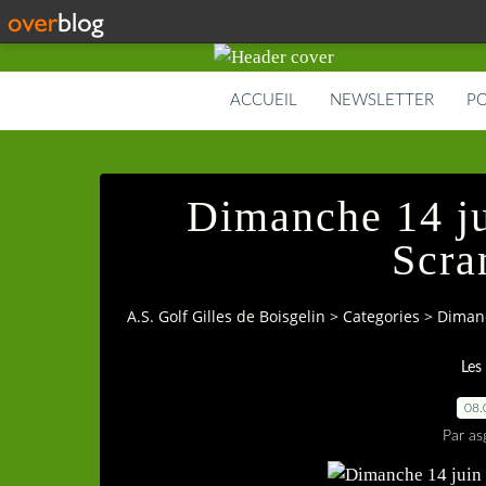
ACCUEIL
NEWSLETTER
PO
Dimanche 14 j
Scra
A.S. Golf Gilles de Boisgelin
>
Categories
>
Dimanc
Les
08.
Par as