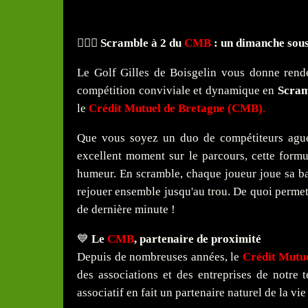
🏌️‍♂️💙
Scramble à 2 du
CMB
: un dimanche sous
Le Golf Gilles de Boisgelin vous donne ren
compétition conviviale et dynamique en
Scram
le
Crédit Mutuel de Bretagne (CMB)
.
Que vous soyez un duo de compétiteurs ague
excellent moment sur le parcours, cette formul
humeur. En scramble, chaque joueur joue sa bal
rejouer ensemble jusqu'au trou. De quoi perme
de dernière minute !
💙
Le
CMB
, partenaire de proximité
Depuis de nombreuses années, le
Crédit Mutu
des associations et des entreprises de notre 
associatif en fait un partenaire naturel de la vi