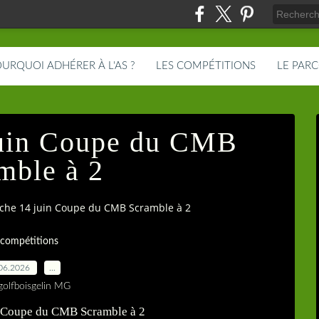
URQUOI ADHÉRER À L'AS ?
LES COMPÉTITIONS
LE PAR
uin Coupe du CMB
mble à 2
he 14 juin Coupe du CMB Scramble à 2
 compétitions
06.2026
…
golfboisgelin MG