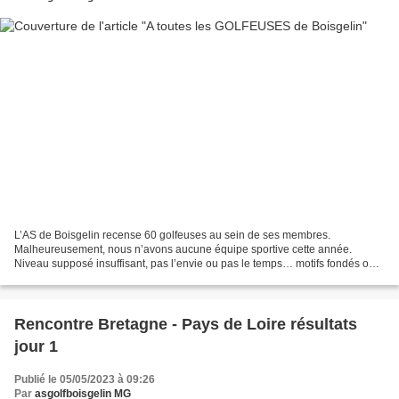
L’AS de Boisgelin recense 60 golfeuses au sein de ses membres.
Malheureusement, nous n’avons aucune équipe sportive cette année.
Niveau supposé insuffisant, pas l’envie ou pas le temps… motifs fondés ou
non, c’est un constat. Est-ce que cela veut dire...
Rencontre Bretagne - Pays de Loire résultats
jour 1
Publié le 05/05/2023 à 09:26
Par
asgolfboisgelin MG