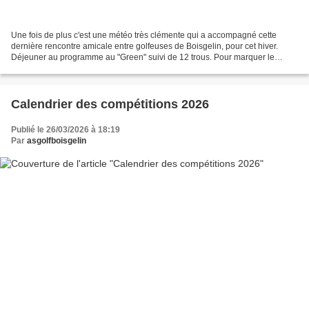
Une fois de plus c'est une météo très clémente qui a accompagné cette
dernière rencontre amicale entre golfeuses de Boisgelin, pour cet hiver.
Déjeuner au programme au "Green" suivi de 12 trous. Pour marquer le
coups un p'tit cadeau pour Pâques et un...
Calendrier des compétitions 2026
Publié le 26/03/2026 à 18:19
Par
asgolfboisgelin