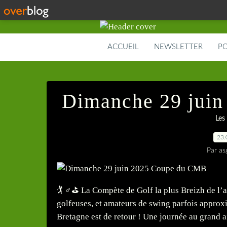
ACCUEIL
NEWSLETTER
PO
Dimanche 29 jui
Les
23.
Par as
🏌️ ♂️⛳ La Compète de Golf la plus Breizh de l
golfeuses, et amateurs de swing parfois approx
Bretagne est de retour ! Une journée au grand air