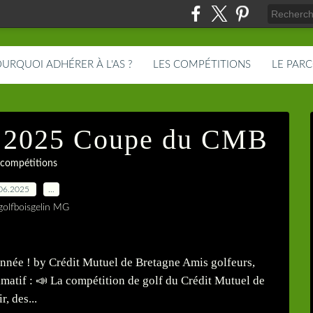
URQUOI ADHÉRER À L'AS ?
LES COMPÉTITIONS
LE PAR
n 2025 Coupe du CMB
 compétitions
06.2025
…
golfboisgelin MG
’année ! by Crédit Mutuel de Bretagne Amis golfeurs,
imatif : 📣 La compétition de golf du Crédit Mutuel de
, des...