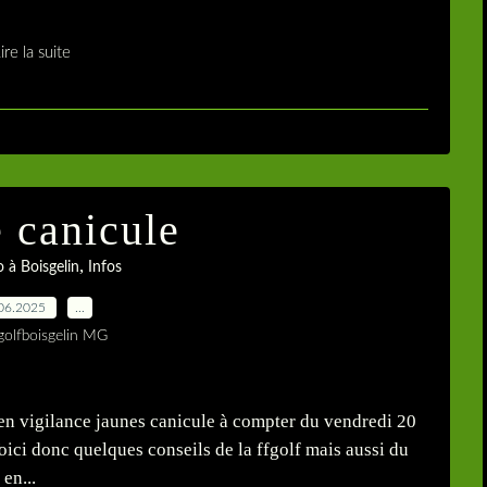
ire la suite
e canicule
,
 à Boisgelin
Infos
06.2025
…
golfboisgelin MG
 en vigilance jaunes canicule à compter du vendredi 20
oici donc quelques conseils de la ffgolf mais aussi du
en...