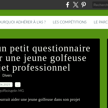
URQUOI ADHÉRER À L'AS ?
LES COMPÉTITIONS
LE PAR
n petit questionnaire
er une jeune golfeuse
jet professionnel
Divers
06.2025
…
golfboisgelin MG