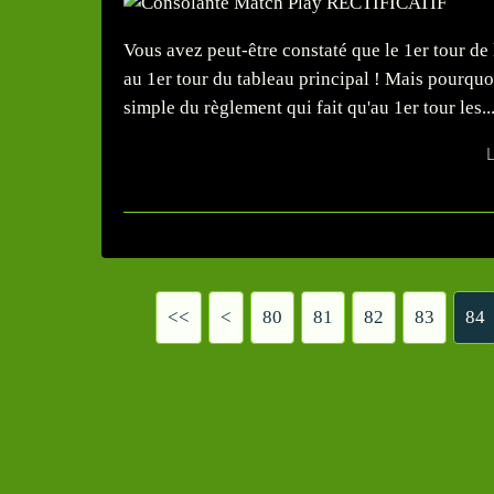
Vous avez peut-être constaté que le 1er tour de
au 1er tour du tableau principal ! Mais pourquoi
simple du règlement qui fait qu'au 1er tour les..
L
<<
<
10
20
30
40
50
60
70
80
81
82
83
84