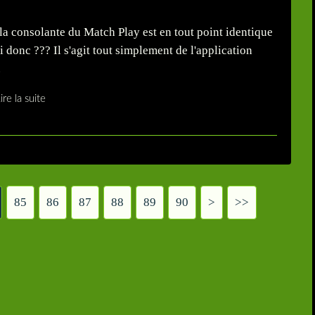
 la consolante du Match Play est en tout point identique
 donc ??? Il s'agit tout simplement de l'application
.
ire la suite
85
86
87
88
89
90
100
200
>
>>