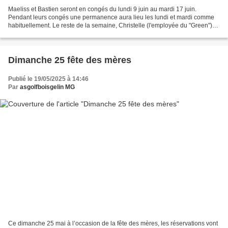
Maeliss et Bastien seront en congés du lundi 9 juin au mardi 17 juin.
Pendant leurs congés une permanence aura lieu les lundi et mardi comme
habituellement. Le reste de la semaine, Christelle (l'employée du "Green")
sera là de 12h à 19h pour le bar y...
Dimanche 25 fête des mères
Publié le 19/05/2025 à 14:46
Par
asgolfboisgelin MG
Ce dimanche 25 mai à l’occasion de la fête des mères, les réservations vont