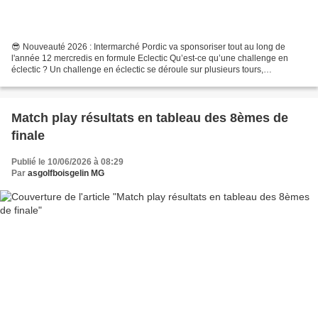
😎 Nouveauté 2026 : Intermarché Pordic va sponsoriser tout au long de
l'année 12 mercredis en formule Eclectic Qu’est-ce qu’une challenge en
éclectic ? Un challenge en éclectic se déroule sur plusieurs tours,
contrairement à une compétition classique jouée...
Match play résultats en tableau des 8èmes de
finale
Publié le 10/06/2026 à 08:29
Par
asgolfboisgelin MG