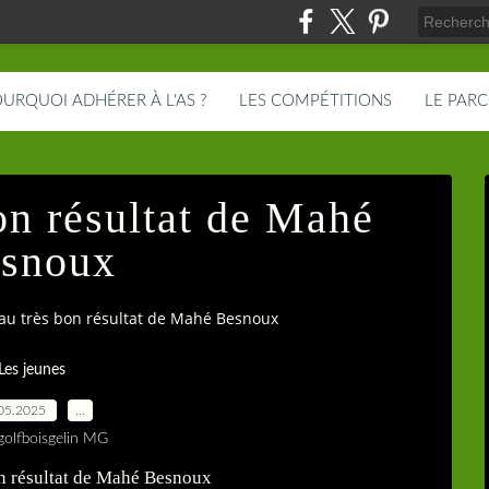
URQUOI ADHÉRER À L'AS ?
LES COMPÉTITIONS
LE PAR
on résultat de Mahé
snoux
u très bon résultat de Mahé Besnoux
Les jeunes
05.2025
…
golfboisgelin MG