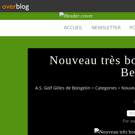
ACCUEIL
NEWSLETTER
PO
Nouveau très b
Be
A.S. Golf Gilles de Boisgelin
>
Categories
>
Nouvea
15.
Par as