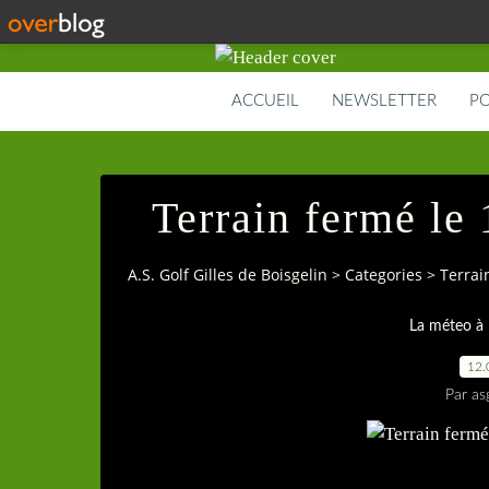
ACCUEIL
NEWSLETTER
PO
Terrain fermé le 
A.S. Golf Gilles de Boisgelin
>
Categories
>
Terrai
La méteo à 
12.
Par as