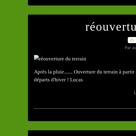
réouvertu
21.
Par as
Après la pluie....... Ouverture du terrain à part
départs d'hiver ! Lucas
L