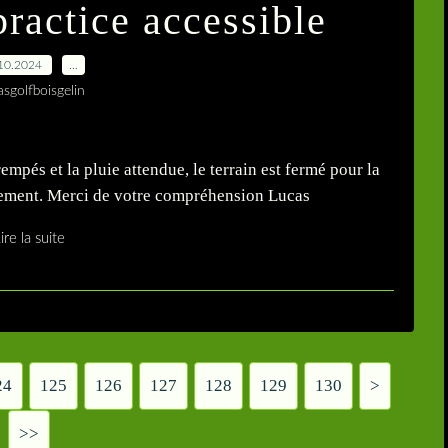
practice accessible
10.2024
…
asgolfboisgelin
empés et la pluie attendue, le terrain est fermé pour la
quement. Merci de votre compréhension Lucas
ire la suite
24
125
126
127
128
129
130
140
150
160
170
180
190
200
>
>>