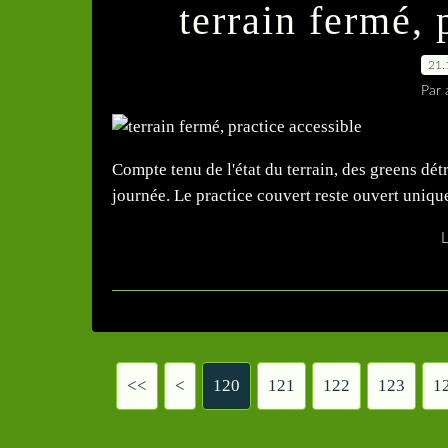
terrain fermé, 
21.
Par 
Compte tenu de l'état du terrain, des greens détr
journée. Le practice couvert reste ouvert uni
L
<<
<
100
110
120
121
122
123
1