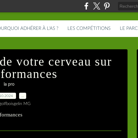
URQUOI ADHÉRER À L'AS ?
LES COMPÉTITIONS
LE PAR
 de votre cerveau sur
rformances
la pro
10.2024
…
golfboisgelin MG