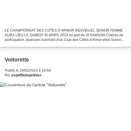
LE CHAMPIONNAT DES COTES D’ARMOR INDIVIDUEL SENIOR FEMME
AURA LIEU LE SAMEDI 30 MARS 2024 au golf de St SAMSON Critères de
participation Joueuses licenciés d'un Club des Côtes d'Armor et/ou licencié
« Bretagne » et domiciliés dans le département ayant...
Voiturette
Publié le 24/02/2024 à 10:58
Par
asgolfboisgelin/as