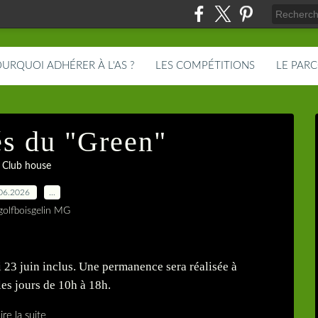
URQUOI ADHÉRER À L'AS ?
LES COMPÉTITIONS
LE PAR
s du "Green"
 Club house
06.2026
…
golfboisgelin MG
 23 juin inclus. Une permanence sera réalisée à
les jours de 10h à 18h.
ire la suite