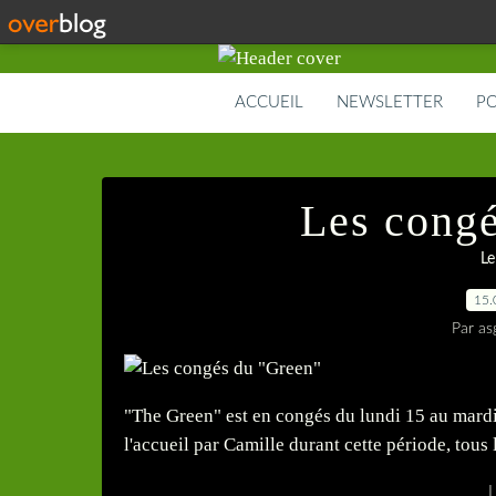
ACCUEIL
NEWSLETTER
PO
Les congé
Le
15.
Par as
"The Green" est en congés du lundi 15 au mardi
l'accueil par Camille durant cette période, tous 
L