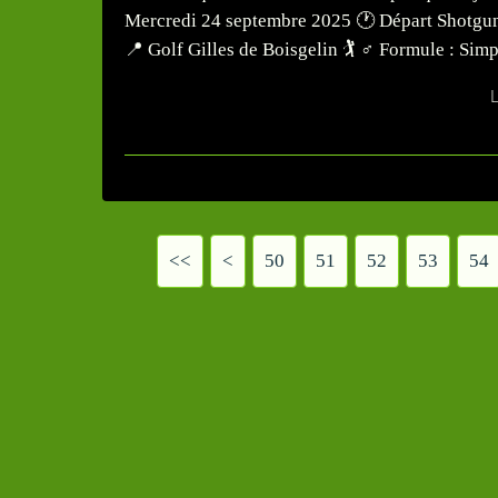
Mercredi 24 septembre 2025 🕐 Départ Shotgun à
📍 Golf Gilles de Boisgelin 🏌️ ♂️ Formule : Simp
L
<<
<
10
20
30
40
50
51
52
53
54