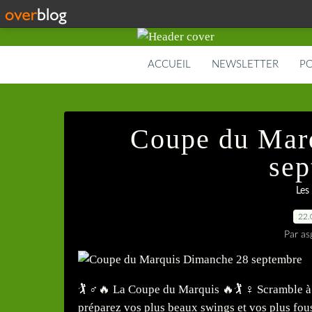
ACCUEIL
NEWSLETTER
PO
Coupe du Mar
sep
Les
22.
Par as
🏌️ ♂️🔥 La Coupe du Marquis 🔥🏌️ ♀️ Scramble
préparez vos plus beaux swings et vos plus fou