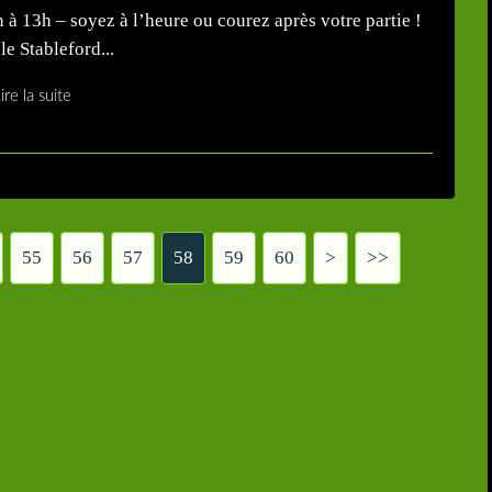
 13h – soyez à l’heure ou courez après votre partie !
le Stableford...
ire la suite
55
56
57
58
59
60
70
80
90
100
200
>
>>