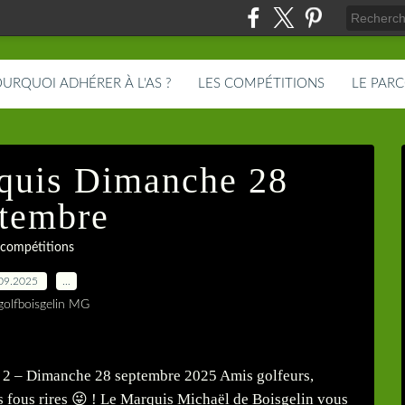
URQUOI ADHÉRER À L'AS ?
LES COMPÉTITIONS
LE PAR
quis Dimanche 28
tembre
 compétitions
09.2025
…
golfboisgelin MG
 à 2 – Dimanche 28 septembre 2025 Amis golfeurs,
s fous rires 😜 ! Le Marquis Michaël de Boisgelin vous