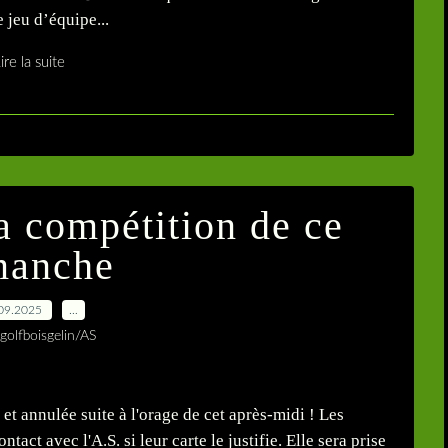
e jeu d’équipe...
ire la suite
a compétition de ce
manche
09.2025
…
golfboisgelin/AS
t annulée suite à l'orage de cet après-midi ! Les
act avec l'A.S. si leur carte le justifie. Elle sera prise