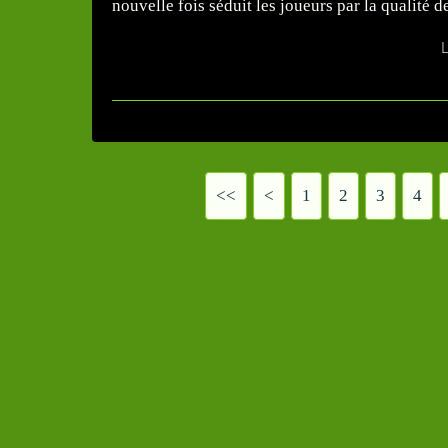
nouvelle fois séduit les joueurs par la qualité 
L
<<
<
1
2
3
4