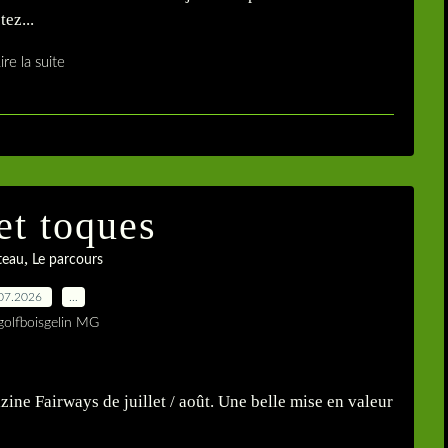
ez...
ire la suite
et toques
,
teau
Le parcours
07.2026
…
golfboisgelin MG
ine Fairways de juillet / août. Une belle mise en valeur