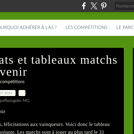
URQUOI ADHÉRER À L'AS ?
LES COMPÉTITIONS
LE PAR
ats et tableaux matchs
 venir
 compétitions
07.2026
…
golfboisgelin MG
, félicitations aux vainqueurs. Voici donc le tableau
solante. Les matchs sont à jouer au plus tard le 31