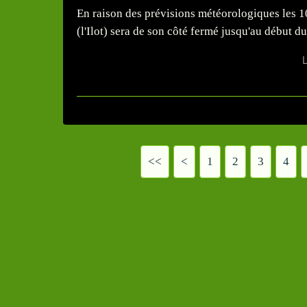
En raison des prévisions météorologiques les 10 
(l'Ilot) sera de son côté fermé jusqu'au début 
L
<<
<
1
2
3
4