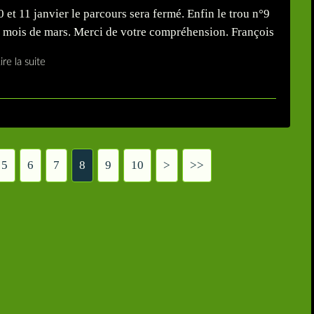
et 11 janvier le parcours sera fermé. Enfin le trou n°9
du mois de mars. Merci de votre compréhension. François
ire la suite
5
6
7
8
9
10
>
>>