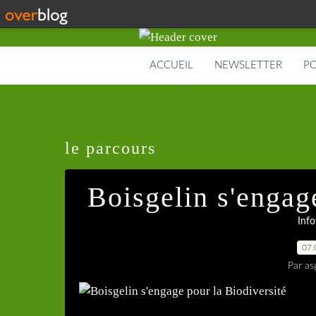
ACCUEIL
NEWSLETTER
PO
le parcours
Boisgelin s'engag
Info
07.
Par as