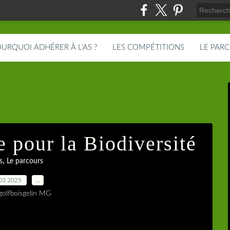
URQUOI ADHÉRER À L'AS ?
LES COMPÉTITIONS
LE PAR
e pour la Biodiversité
,
s
Le parcours
03.2025
…
golfboisgelin MG