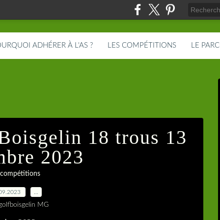
URQUOI ADHÉRER À L'AS ?
LES COMPÉTITIONS
LE PAR
Boisgelin 18 trous 13
mbre 2023
 compétitions
09.2023
…
golfboisgelin MG