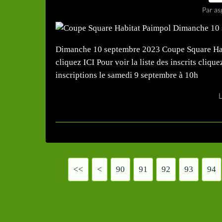
Par as
Dimanche 10 septembre 2023 Coupe Square Habi
cliquez ICI Pour voir la liste des inscrits cliq
inscriptions le samedi 9 septembre à 10h
L
<<
<
10
20
30
40
50
60
70
80
90
91
92
93
94