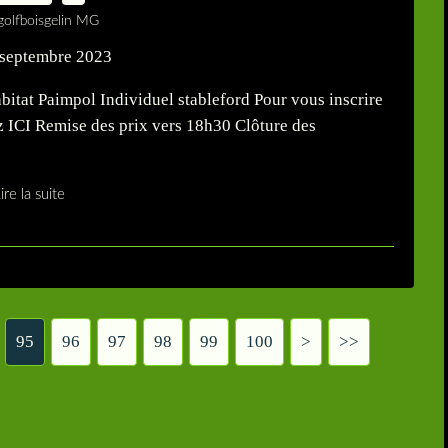
golfboisgelin MG
tat Paimpol Individuel stableford Pour vous inscrire
uez ICI Remise des prix vers 18h30 Clôture des
ire la suite
95
96
97
98
99
100
>
>>