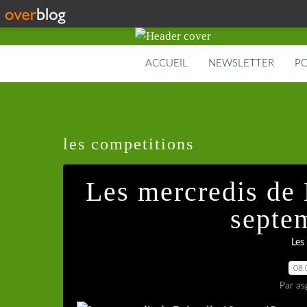
ACCUEIL
NEWSLETTER
PO
les competitions
Les mercredis de 
septe
Les
08.
Par as