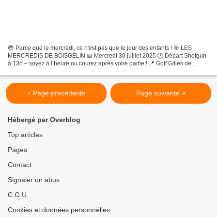
😎 Parce que le mercredi, ce n'est pas que le jour des enfants ! 🎯 LES
MERCREDIS DE BOISGELIN 📅 Mercredi 30 juillet 2025 🕐 Départ Shotgun
à 13h – soyez à l’heure ou courez après votre partie ! 📍 Golf Gilles de
Boisgelin 🏌️ ♂️ Formule : Simple Stableford...
< Page précédente
Page suivante >
Hébergé par Overblog
Top articles
Pages
Contact
Signaler un abus
C.G.U.
Cookies et données personnelles