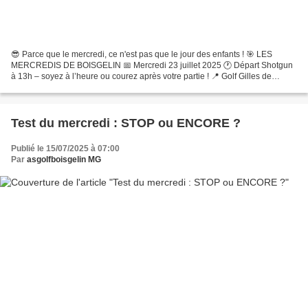
😎 Parce que le mercredi, ce n'est pas que le jour des enfants ! 🎯 LES
MERCREDIS DE BOISGELIN 📅 Mercredi 23 juillet 2025 🕐 Départ Shotgun
à 13h – soyez à l’heure ou courez après votre partie ! 📍 Golf Gilles de
Boisgelin 🏌️ ♂️ Formule : Simple Stableford...
Test du mercredi : STOP ou ENCORE ?
Publié le 15/07/2025 à 07:00
Par
asgolfboisgelin MG