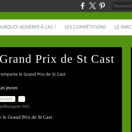
URQUOI ADHÉRER À L'AS ?
LES COMPÉTITIONS
LE PAR
Grand Prix de St Cast
emporte le Grand Prix de St Cast
Les jeunes
03.2025
…
golfboisgelin MG