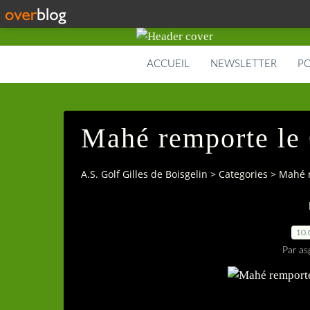
ACCUEIL
NEWSLETTER
PO
Mahé remporte le 
A.S. Golf Gilles de Boisgelin
>
Categories
>
Mahé r
10.
Par as