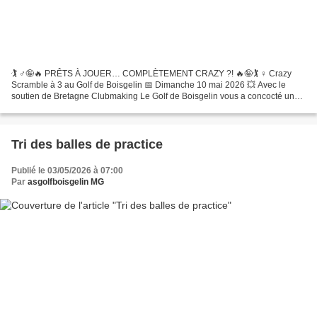
🏌️ ♂️🤪🔥 PRÊTS À JOUER… COMPLÈTEMENT CRAZY ?! 🔥🤪🏌️ ♀️ Crazy
Scramble à 3 au Golf de Boisgelin 📅 Dimanche 10 mai 2026 💥 Avec le
soutien de Bretagne Clubmaking Le Golf de Boisgelin vous a concocté une
compétition pas comme les autres… Ici, on oublie les...
Tri des balles de practice
Publié le 03/05/2026 à 07:00
Par
asgolfboisgelin MG