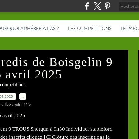
URQUOI ADHÉRER À L'AS ?
LES COMPÉTITIONS
LE PAR
redis de Boisgelin 9
6 avril 2025
 compétitions
04.2025
…
golfboisgelin MG
ment 9 TROUS Shotgun à 9h30 Individuel stableford
 des inscrits cliquez ICI Clôture des inscriptions le