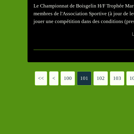
Le Championnat de Boisgelin H/F Trophée Marce
membres de l'Association Sportive (à jour de leu
jouer une compétition dans des conditions (pres
L
<<
<
100
101
102
103
1