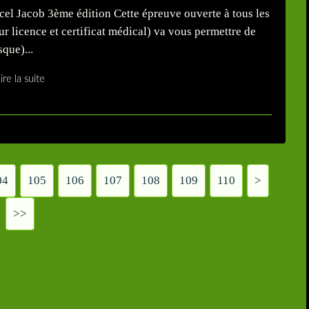
l Jacob 3ème édition Cette épreuve ouverte à tous les
r licence et certificat médical) va vous permettre de
que)...
ire la suite
04
105
106
107
108
109
110
120
130
140
150
160
170
180
190
200
>
>>