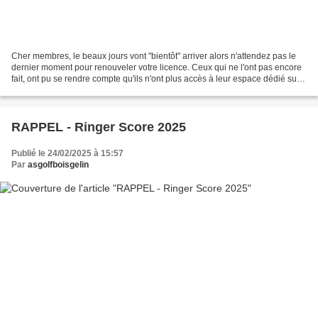
Cher membres, le beaux jours vont "bientôt" arriver alors n'attendez pas le
dernier moment pour renouveler votre licence. Ceux qui ne l'ont pas encore
fait, ont pu se rendre compte qu'ils n'ont plus accès à leur espace dédié sur
le site de la FFGolf ni...
RAPPEL - Ringer Score 2025
Publié le 24/02/2025 à 15:57
Par
asgolfboisgelin