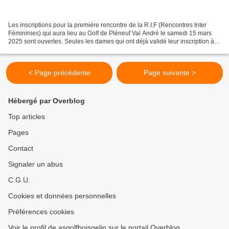
Les inscriptions pour la première rencontre de la R.I.F (Rencontres Inter
Fémininies) qui aura lieu au Golf de Pléneuf Val André le samedi 15 mars
2025 sont ouvertes. Seules les dames qui ont déjà validé leur inscription à la
RIF peuvent s'y inscrire....
< Page précédente
Page suivante >
Hébergé par Overblog
Top articles
Pages
Contact
Signaler un abus
C.G.U.
Cookies et données personnelles
Préférences cookies
Voir le profil de asgolfboisgelin sur le portail Overblog