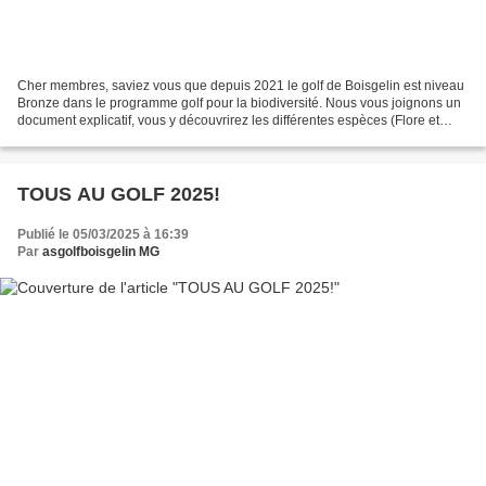
Cher membres, saviez vous que depuis 2021 le golf de Boisgelin est niveau
Bronze dans le programme golf pour la biodiversité. Nous vous joignons un
document explicatif, vous y découvrirez les différentes espèces (Flore et
Faune) que nous avons l'habitude...
TOUS AU GOLF 2025!
Publié le 05/03/2025 à 16:39
Par
asgolfboisgelin MG