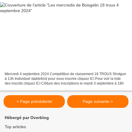
Mercredi 4 septembre 2024 Compétition de classement 18 TROUS Shotgun
à 13h Individuel stableford pour vous inscrire cliquez ICI Pour voir la liste
des inscrits cliquez ICI Clôture des inscriptions le mardi 3 septembre à 18h
< Page précédente
Page suivante >
Hébergé par Overblog
Top articles